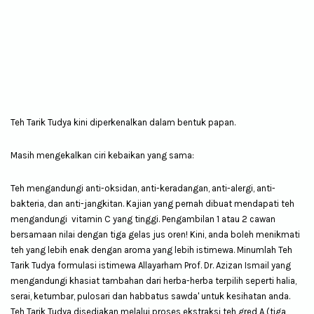
Teh Tarik Tudya kini diperkenalkan dalam bentuk papan.
Masih mengekalkan ciri kebaikan yang sama:
Teh mengandungi anti-oksidan, anti-keradangan, anti-alergi, anti-
bakteria, dan anti-jangkitan. Kajian yang pernah dibuat mendapati teh
mengandungi vitamin C yang tinggi. Pengambilan 1 atau 2 cawan
bersamaan nilai dengan tiga gelas jus oren! Kini, anda boleh menikmati
teh yang lebih enak dengan aroma yang lebih istimewa. Minumlah Teh
Tarik Tudya formulasi istimewa Allayarham Prof. Dr. Azizan Ismail yang
mengandungi khasiat tambahan dari herba-herba terpilih seperti halia,
serai, ketumbar, pulosari dan habbatus sawda' untuk kesihatan anda.
Teh Tarik Tudya disediakan melalui proses ekstraksi teh gred A (tiga