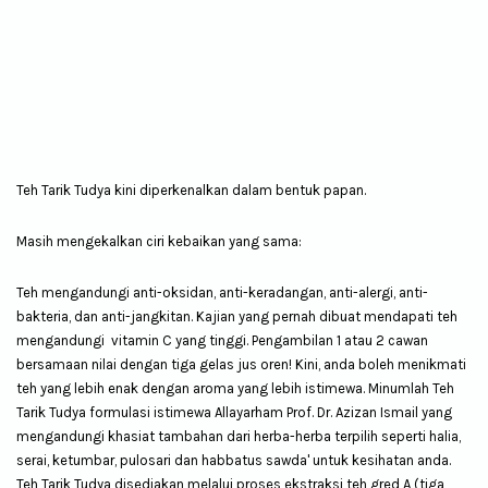
Teh Tarik Tudya kini diperkenalkan dalam bentuk papan.
Masih mengekalkan ciri kebaikan yang sama:
Teh mengandungi anti-oksidan, anti-keradangan, anti-alergi, anti-
bakteria, dan anti-jangkitan. Kajian yang pernah dibuat mendapati teh
mengandungi vitamin C yang tinggi. Pengambilan 1 atau 2 cawan
bersamaan nilai dengan tiga gelas jus oren! Kini, anda boleh menikmati
teh yang lebih enak dengan aroma yang lebih istimewa. Minumlah Teh
Tarik Tudya formulasi istimewa Allayarham Prof. Dr. Azizan Ismail yang
mengandungi khasiat tambahan dari herba-herba terpilih seperti halia,
serai, ketumbar, pulosari dan habbatus sawda' untuk kesihatan anda.
Teh Tarik Tudya disediakan melalui proses ekstraksi teh gred A (tiga