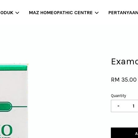
RODUK
MAZ HOMEOPATHIC CENTRE
PERTANYAA
Your cart is currently empty.
Examo
CONTINUE SHOPPING
RM 35.00
Quantity
-
A