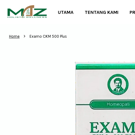
UTAMA
TENTANG KAMI
P
›
Home
Examo CKM 500 Plus