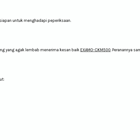
siapan untuk menghadapi peperiksaan.
rang yang agak lembab menerima kesan baik
EXAMO-CKM500
. Peranannya sa
ut: