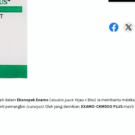
ati dalam
Ekonopek Examo
(
double pack
: Hijau + Biru). Ia membantu melek
erti pemangkin
(catalyst)
.
Oleh yang demikian,
EXAMO-CKM500 PLUS
mesti