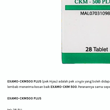
EXAMO-CKM500 PLUS
(pek Hijau) adalah pek
single
yang boleh didap
lembab menerima kesan baik
EXAMO-CKM 500
. Peranannya sama sep
EXAMO-CKM500 PLUS
Isi:
28 Biji